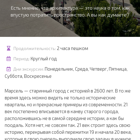
Есть мнение, что архитектура — это наука о том, как
впустую потратить пространство. А вы как думаете?
2 часа пешком
Продолжительность:
Круглый год
Период:
Понедельник, Среда, Четверг, Пятница,
Дни экскурсии:
Суббота, Воскресенье
Марсель — старинный город с историей в 2600 лет. В то же
время здесь можно видеть не только исторические
кварталы, но и прекрасные примеры из современности. 21
век постепенно вписывается в канву старого города,
расположившись не в самой середине истории, а как бы
поодаль. Хотя нет, не совсем так. 21 век строит здесь свою
историю, перекрывая собой пережитки 19 и начала 20 века,
которые в свою очередь выполнили свою задачу в нужное