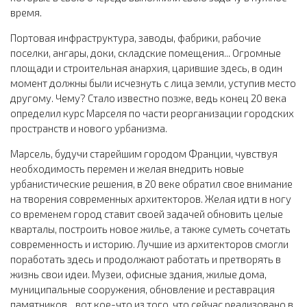
время.
Портовая инфраструктура, заводы, фабрики, рабочие
поселки, ангары, доки, складские помещения... Огромные
площади и строительная анархия, царившие здесь, в один
момент должны были исчезнуть с лица земли, уступив место
другому. Чему? Стало известно позже, ведь конец 20 века
определил курс Марселя по части реорганизации городских
пространств и нового урбанизма.
Марсель, будучи старейшим городом Франции, чувствуя
необходимость перемен и желая внедрить новые
урбанистические решения, в 20 веке обратил свое внимание
на творения современных архитекторов. Желая идти в ногу
со временем город ставит своей задачей обновить целые
кварталы, построить новое жилье, а также суметь сочетать
современность и историю. Лучшие из архитекторов смогли
поработать здесь и продолжают работать и претворять в
жизнь свои идеи. Музеи, офисные здания, жилые дома,
муниципальные сооружения, обновление и реставрация
памятников... вот кое-что из того, что сейчас реализовано в