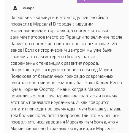
Тамара
Пасхальные каникулы в этом году решено было
провести в Марселе! В городе, живущим
мореплаванием и торговлей, в городе, который
занимает второе место во Франции по величине после
Парижа, в городе, история которого насчитывает 26
веков! Если с историческим центром мы уже были
знакомы, то нам интересно было узнать о
современных тенденциях развития города.
Потрясающую экскурсию провела нам гид Мария
Полюхова от безымянных греков до современных
архитекторов мирового масштаба - Заха Хадид, Кенго
Кума, Норман Фостер. И как и когда в Марселе
появились османские парижские кварталы и почему
этот опыт оказался неудачным. И, как говорится,
аппетит приходит во время еды - чем больше узнаешь,
тем больше появляется вопросов. Так что мы решили
продолжить исследования Марселя, тем более, что у
Марии припасено 15 разных экскурсий, и в Марселе,