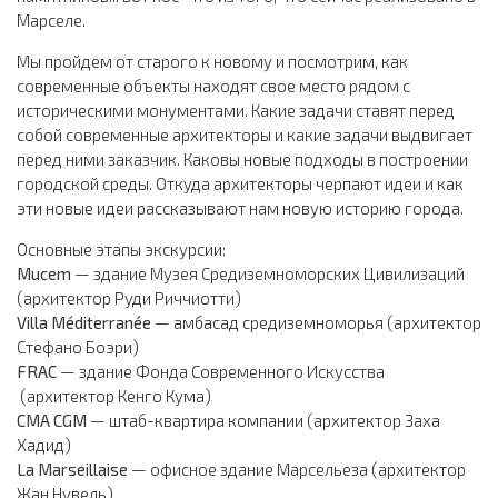
Марселе.
Мы пройдем от старого к новому и посмотрим, как
современные объекты находят свое место рядом с
историческими монументами. Какие задачи ставят перед
собой современные архитекторы и какие задачи выдвигает
перед ними заказчик. Каковы новые подходы в построении
городской среды. Откуда архитекторы черпают идеи и как
эти новые идеи рассказывают нам новую историю города.
Основные этапы экскурсии:
Mucem
— здание Музея Средиземноморских Цивилизаций
(архитектор Руди Риччиотти)
Villa Méditerranée
— амбасад средиземноморья (архитектор
Стефано Боэри)
FRAC
— здание Фонда Современного Искусства
(архитектор Кенго Кума)
CMA CGM
— штаб-квартира компании (архитектор Заха
Хадид)
La Marseillaise
— офисное здание Марсельеза (архитектор
Жан Нувель)